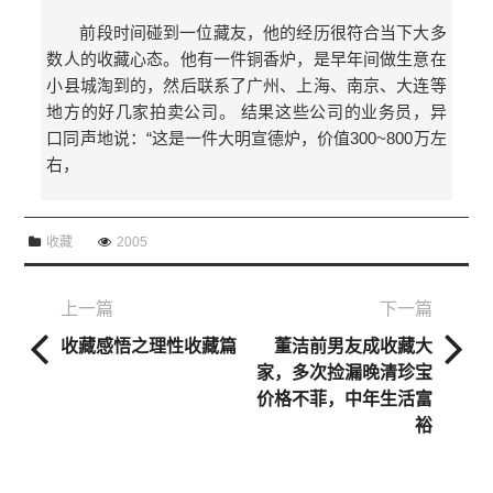
前段时间碰到一位藏友，他的经历很符合当下大多
数人的收藏心态。他有一件铜香炉，是早年间做生意在
小县城淘到的，然后联系了广州、上海、南京、大连等
地方的好几家拍卖公司。 结果这些公司的业务员，异
口同声地说：“这是一件大明宣德炉，价值300~800万左
右，
收藏
2005
上一篇
下一篇
收藏感悟之理性收藏篇
董洁前男友成收藏大
家，多次捡漏晚清珍宝
价格不菲，中年生活富
裕