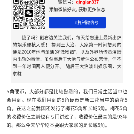
微信号：
qinglan337
添加微信好友, 获取更多信息
复制微信号
饿了吗？戳右边关注我们，每天给您送上最新出炉
的娱乐硬核大餐！ 提到王大治，大家第一时间想到的
便是2010年他与董洁的“激吻照”，以及外界所传董洁婚
内出轨的事情。虽然事后王大治与董洁公布恋情，但不
到一年时间两人便分开。 随后王大治淡出娱乐圈，大
家就
5角
硬币，大部分都是比较熟悉的，我们日常生活当中也
会用到。现在我们用到的5角硬币是新三花当中的荷花5
角，在这之前我国还发行了梅花5角和长城5角。梅花5角
的收藏价值之前也有专门讲过了，收藏价值最高的是93年
的。那么今天华华剧本要跟大家聊的是长城5角。