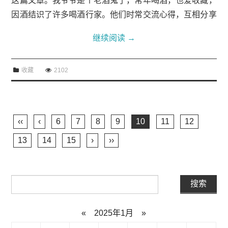
这篇文章。我爷爷是个老酒鬼了，常年喝酒，也爱收藏，
因酒结识了许多喝酒行家。他们时常交流心得，互相分享
好酒，不仅有大牌酒，还有很多都是大隐隐于市的，10
继续阅读
→
0%纯酿，好喝还不贵，堪称酒界良心，不妨...
收藏
2102
‹‹
‹
6
7
8
9
10
11
12
13
14
15
›
››
«
2025年1月
»