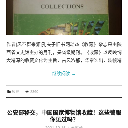
作者|凤不群来源|孔夫子旧书网动态《收藏》杂志是由陕
西省文史馆主办的月刊，是省级期刊。《收藏》以反映博
大精深的收藏文化为主旨，古风浓郁，华章迭出，装帧精
美，雅俗共赏。她的诞生，填补了国内期刊界收藏类杂志
继续阅读
→
的空白，实为收藏类期刊之嚆矢也！...
收藏
2360
公安部移交，中国国家博物馆收藏！这些警服
你见过吗？
2021.10.16
爱收藏