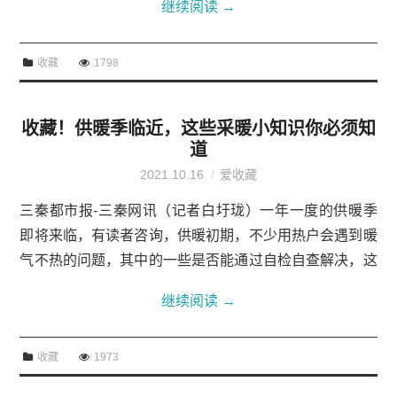
继续阅读
→
旅小镇吧！线路一：湘北：红色记忆，家国情...
收藏
1798
收藏！供暖季临近，这些采暖小知识你必须知
道
2021.10.16
爱收藏
三秦都市报-三秦网讯（记者白圩珑）一年一度的供暖季
即将来临，有读者咨询，供暖初期，不少用热户会遇到暖
气不热的问题，其中的一些是否能通过自检自查解决，这
些供热小知识对你应该有用。1、整个片区或小区暖气为
继续阅读
→
啥都不热？这说明可能热源、管网、换热站...
收藏
1973