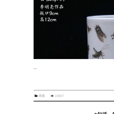
...
瓷器
10607