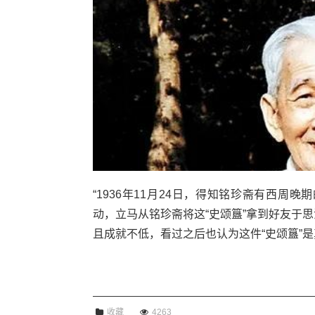
“1936年11月24日，得知铭珍斋有西周晚
动，立马从铭珍斋将这“史颂簋”拿到好友于
且成就不低，看过之后也认为这件“史颂簋”是真
收藏
4263