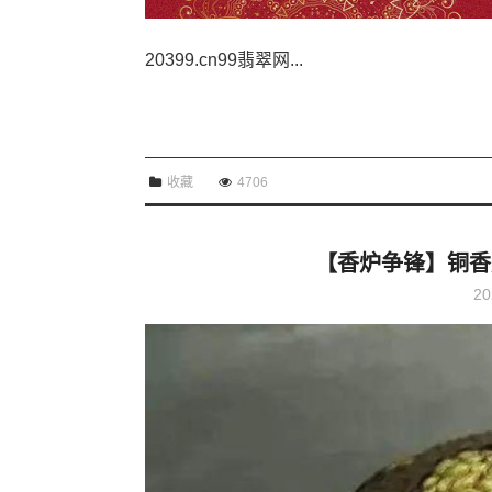
20399.cn99翡翠网...
收藏
4706
【香炉争锋】铜香
20