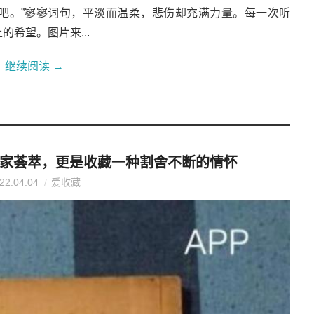
吧。”寥寥词句，平淡而温柔，悲伤却充满力量。每一次听
希望。图片来...
继续阅读
→
家荟萃，更是收藏一种割舍不断的情怀
22.04.04
爱收藏