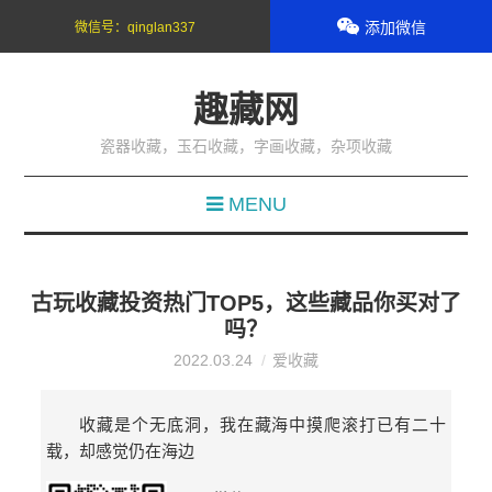
添加微信
微信号：
qinglan337
趣藏网
瓷器收藏，玉石收藏，字画收藏，杂项收藏
MENU
古玩收藏投资热门TOP5，这些藏品你买对了
吗？
2022.03.24
爱收藏
收藏是个无底洞，我在藏海中摸爬滚打已有二十
载，却感觉仍在海边