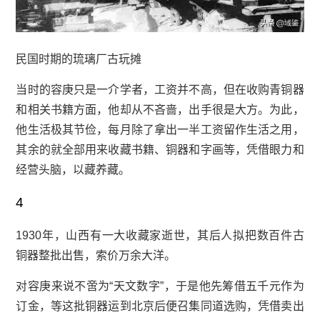
民国时期的琉璃厂古玩摊
当时的容庚只是一介学者，工资并不高，但在收购青铜器
和相关书籍方面，他却从不吝啬，出手很是大方。为此，
他生活极其节俭，每月除了拿出一半工资留作生活之用，
其余的就全部用来收藏书籍、铜器和字画等，凭借眼力和
经营头脑，以藏养藏。
4
1930年，山西有一大收藏家逝世，其后人拟把数百件古
铜器整批出售，索价万余大洋。
对容庚来说不啻为“天文数字”，于是他先筹借五千元作为
订金，等这批铜器运到北京后便召集同道选购，凭借卖出