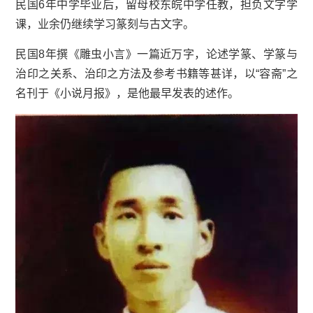
民国
6年中学毕业后，留母校东皖中学任教，担负文字学
课，业余仍继续学习篆刻与古文字。
民国8年撰《雕虫小言》一篇近万字，论述学篆、学篆与
治印之关系、治印之方法及参考书籍等甚详，以“容斋”之
名刊于《小说月报》，是他最早发表的述作。