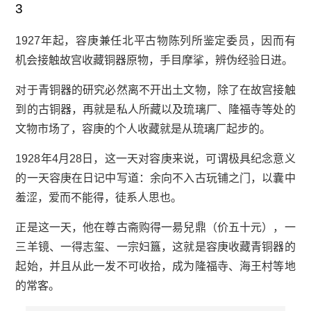
3
1927年起，容庚兼任北平古物陈列所鉴定委员，因而有
机会接触故宫收藏铜器原物，手目摩挲，辨伪经验日进。
对于青铜器的研究必然离不开出土文物，除了在故宫接触
到的
古铜器
，再就是私人所藏以及
琉璃厂
、隆福寺等处的
文物市场了，容庚的个人收藏就是从琉璃厂起步的。
1928年4月28日，这一天对容庚来说，可谓极具纪念意义
的一天容庚在日记中写道：余向不入古玩铺之门，以囊中
羞涩，爱而不能得，徒系人思也。
正是这一天，他在尊古斋购得一昜兒鼎（价五十元），一
三羊镜、一得志玺、一宗妇簋，这就是容庚收藏青铜器的
起始，并且从此一发不可收拾，成为隆福寺、海王村等地
的常客。