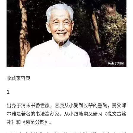
收藏家容庚
1
出身于清末书香世家，容庚从小受到长辈的熏陶，舅父邓
尔雅是著名的书法篆刻家，从小跟随舅父研习《说文古籀
补》和《缪篆分韵》。