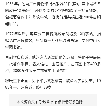
1956年，他向
广州博物馆
捐出铜器88件(套)，其中最著名
的就是“栾书缶”。还向华南师范学院捐赠了一批青铜器，
包括著名的十年陈侯午敦，容庚前后共捐出近200件古铜
器珍品。
1977年以后，容庚分三批将所藏青铜器及书画字帖，捐
赠给广州博物馆，后又将一万多册珍贵书籍。交付
中山大
学图书馆
。
直到容庚病逝，他的家人还遵照他的遗愿，将他手中最后
一批著作手稿、名人信札、金石拓片、古籍图书等400多
种，2000多件捐予广东省中山图书馆。
容庚生平正直，见不平事敢怒敢言，故深为学者见重。19
83年于广州病逝，终年89岁。
本文源自头条号:域鉴 如有侵权请联系删除