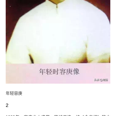
年轻容庚
2