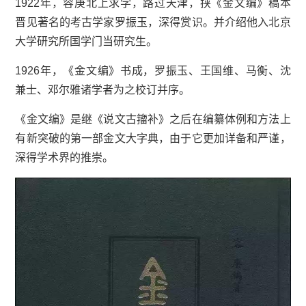
1922年，容庚北上求学，路过天津，挟《金文编》稿本
晋见著名的考古学家罗振玉，深得赏识。并介绍他入北京
大学研究所国学门当研究生。
1926年，《金文编》书成，罗振玉、
王国维
、马衡、沈
兼士、邓尔雅诸学者为之校订并序。
《金文编》是继《说文古籀补》之后在编纂体例和方法上
有新突破的第一部金文大字典，由于它更加详备和严谨，
深得学术界的推崇。